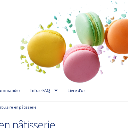
ommander
Infos-FAQ
Livre d’or
abulaire en pâtisserie
en pâtisserie