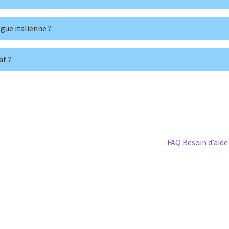
gue italienne ?
at ?
Article
FAQ Besoin d’aide
suivant :