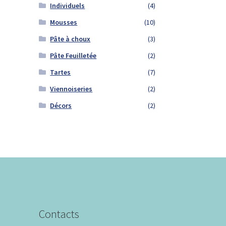
Individuels
(4)
Mousses
(10)
Pâte à choux
(3)
Pâte Feuilletée
(2)
Tartes
(7)
Viennoiseries
(2)
Décors
(2)
Contacts