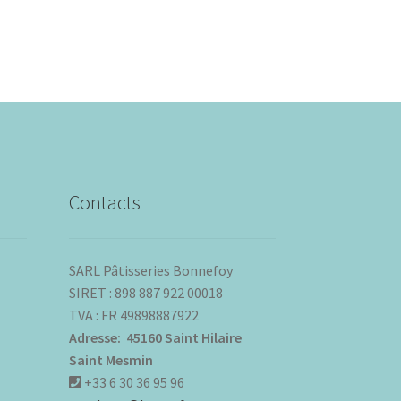
Contacts
SARL Pâtisseries Bonnefoy
SIRET : 898 887 922 00018
TVA : FR 49898887922
Adresse: 45160 Saint Hilaire
Saint Mesmin
+33 6 30 36 95 96