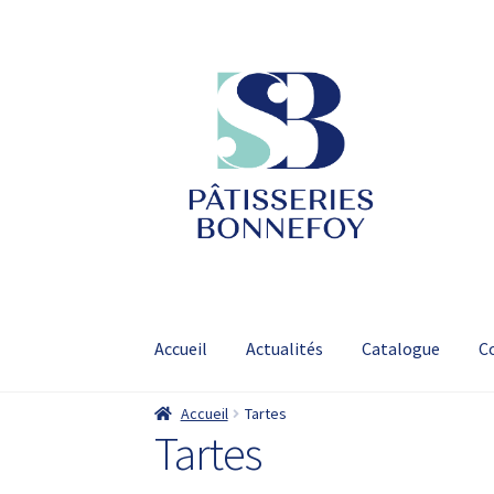
Aller
Aller
à
au
la
contenu
navigation
Accueil
Actualités
Catalogue
C
Accueil
Tartes
Tartes