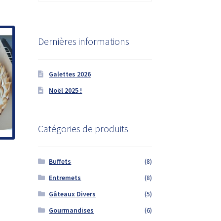
lusieurs
ariations.
es
Dernières informations
ptions
euvent
tre
Galettes 2026
hoisies
ur
Noël 2025 !
age
u
Catégories de produits
roduit
Buffets
(8)
Entremets
(8)
e
Gâteaux Divers
(5)
roduit
Gourmandises
(6)
lusieurs