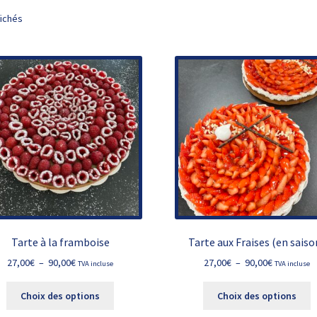
fichés
Tarte à la framboise
Tarte aux Fraises (en saiso
Plage
Plage
27,00
€
–
90,00
€
27,00
€
–
90,00
€
TVA incluse
TVA incluse
de
de
Ce
C
prix :
prix :
Choix des options
Choix des options
produit
p
27,00€
27,00€