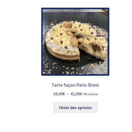
75,00€
variations.
Les
options
peuvent
être
choisies
sur
la
page
du
produit
Tarte façon Paris-Brest
Plage
29,00
€
–
42,00
€
TVA incluse
de
Ce
prix :
Choix des options
produit
29,00€
a
à
plusieurs
42,00€
variations.