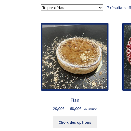
7 résultats af
Flan
Plage
20,00
€
–
68,00
€
TVA incluse
de
Ce
prix :
Choix des options
produit
20,00€