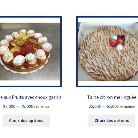
a
a
à
à
plusieurs
p
90,00€
90,00€
variations.
v
Les
L
options
o
peuvent
p
être
ê
choisies
c
sur
s
la
la
page
p
du
d
produit
p
e aux Fruits avec choux garnis
Tarte citron meringuée
Plage
Plage
27,00
€
–
75,00
€
25,00
€
–
65,00
€
TVA incluse
TVA incluse
de
de
Ce
C
prix :
prix :
Choix des options
Choix des options
produit
p
27,00€
25,00€
a
a
à
à
plusieurs
p