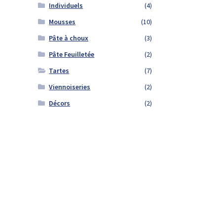
Individuels
(4)
ariations.
Mousses
(10)
es
ptions
Pâte à choux
(3)
euvent
Pâte Feuilletée
(2)
tre
hoisies
Tartes
(7)
ur
Viennoiseries
(2)
age
Décors
(2)
u
roduit