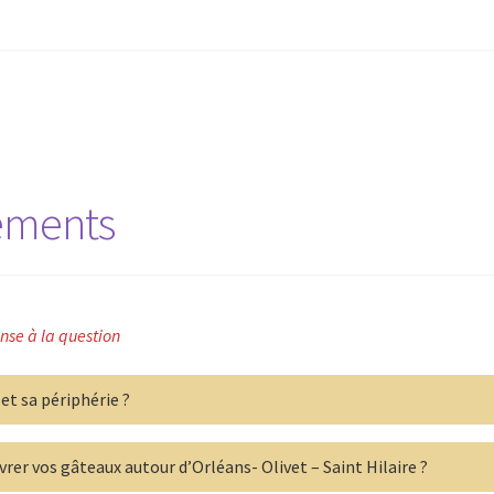
iements
nse à la question
et sa périphérie ?
rer vos gâteaux autour d’Orléans- Olivet – Saint Hilaire ?