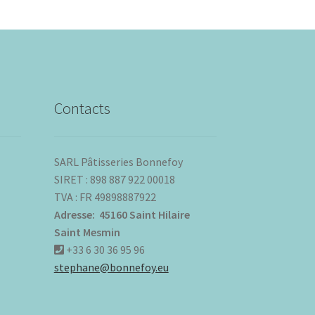
Contacts
SARL Pâtisseries Bonnefoy
SIRET : 898 887 922 00018
TVA : FR 49898887922
Adresse: 45160 Saint Hilaire
Saint Mesmin
+33 6 30 36 95 96
stephane@bonnefoy.eu