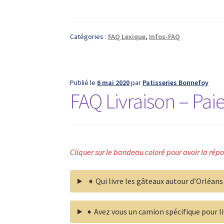
Catégories :
FAQ Lexique
,
Infos-FAQ
Publié le
6 mai 2020
par
Patisseries Bonnefoy
FAQ Livraison – Pa
Cliquer sur le bandeau coloré pour avoir la répo
➧ Qui livre les gâteaux autour d’Orléans 
➧ Avez vous un camion spécifique pour liv