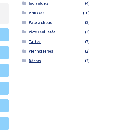
Individuels
(4)
Mousses
(10)
Pâte à choux
(3)
Pâte Feuilletée
(2)
Tartes
(7)
Viennoiseries
(2)
Décors
(2)