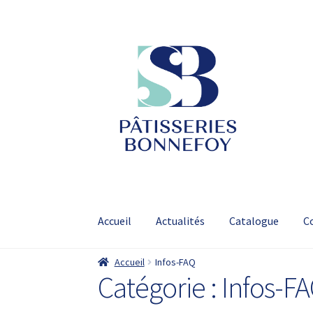
Aller
Aller
à
au
la
contenu
navigation
Accueil
Actualités
Catalogue
C
Accueil
Infos-FAQ
Catégorie :
Infos-F