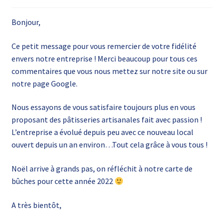
Ouvrir
Infos-FAQ
Bonjour,
le
menu
Livre d’or
Ce petit message pour vous remercier de votre fidélité
enfant
envers notre entreprise ! Merci beaucoup pour tous ces
commentaires que vous nous mettez sur notre site ou sur
notre page Google.
Nous essayons de vous satisfaire toujours plus en vous
proposant des pâtisseries artisanales fait avec passion !
L’entreprise a évolué depuis peu avec ce nouveau local
ouvert depuis un an environ…Tout cela grâce à vous tous !
Noël arrive à grands pas, on réfléchit à notre carte de
bûches pour cette année 2022
A très bientôt,