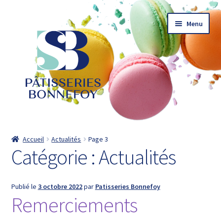
Aller
Aller
Menu
à
au
la
contenu
navigation
Accueil
Accueil
Actualités
Page 3
Catégorie :
Actualités
Actualités
Catalogue
Publié le
3 octobre 2022
par
Patisseries Bonnefoy
Remerciements
Commander