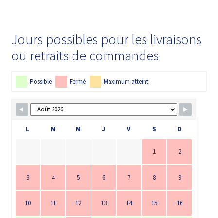
Jours possibles pour les livraisons
ou retraits de commandes
Possible
Fermé
Maximum atteint
L
M
M
J
V
S
D
1
2
3
4
5
6
7
8
9
10
11
12
13
14
15
16