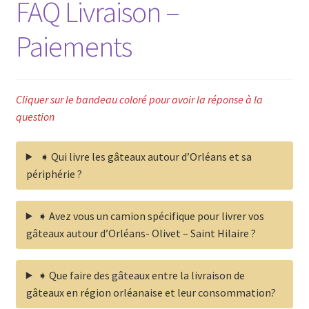
FAQ Livraison –
Ouvrir
Infos-FAQ
le
Paiements
menu
Livre d’or
enfant
Cliquer sur le bandeau coloré pour avoir la réponse à la
question
➧ Qui livre les gâteaux autour d’Orléans et sa
périphérie ?
➧ Avez vous un camion spécifique pour livrer vos
gâteaux autour d’Orléans- Olivet – Saint Hilaire ?
➧ Que faire des gâteaux entre la livraison de
gâteaux en région orléanaise et leur consommation?