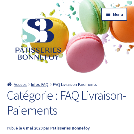
Aller
Aller
Menu
à
au
la
contenu
navigation
Accueil
Accueil
Infos-FAQ
FAQ Livraison-Paiements
Catégorie :
FAQ Livraison-
Actualités
Paiements
Catalogue
Commander
Publié le
6 mai 2020
par
Patisseries Bonnefoy