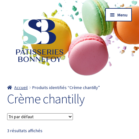
Aller
Aller
Menu
à
au
la
contenu
navigation
Accueil
Accueil
Produits identifiés “Crème chantilly”
Crème chantilly
Actualités
Catalogue
Commander
3 résultats affichés