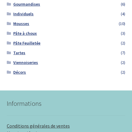
Gourmandises
(6)
Individuels
(4)
Mousses
(10)
Pâte à choux
(3)
Pâte Feuilletée
(2)
Tartes
(7)
Viennoiseries
(2)
Décors
(2)
Informations
Conditions générales de ventes