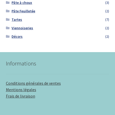
Pâte à choux
(3)
Pâte Feuilletée
(2)
Tartes
(7)
Viennoiseries
(2)
Décors
(2)
Informations
Conditions générales de ventes
Mentions légales
Frais de livraison