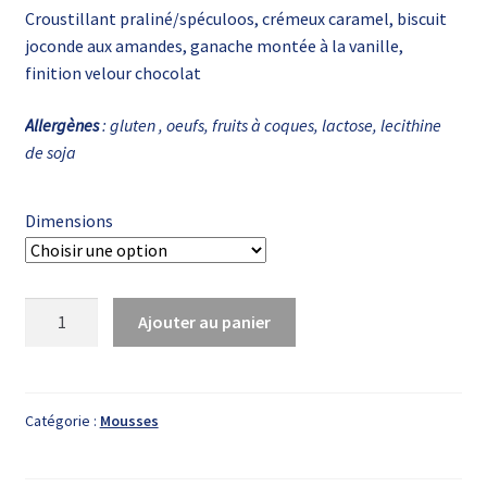
Croustillant praliné/spéculoos, crémeux caramel, biscuit
prix :
joconde aux amandes, ganache montée à la vanille,
24,00€
finition velour chocolat
à
Allergènes
: gluten , oeufs, fruits à coques, lactose, lecithine
115,00€
de soja
Dimensions
quantité
Ajouter au panier
de
Le
Vanille
Caramel
Catégorie :
Mousses