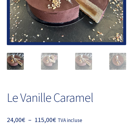
Ouvrir
Infos-FAQ
le
menu
Livre d’or
enfant
Le Vanille Caramel
Plage
24,00
€
–
115,00
€
TVA incluse
de