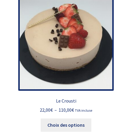
Le Crousti
Plage
22,00
€
–
110,00
€
TVA incluse
de
Ce
prix :
Choix des options
produit
22,00€