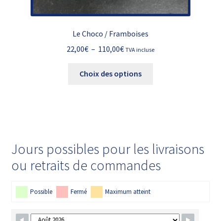
Le Choco / Framboises
Plage
22,00
€
–
110,00
€
TVA incluse
de
Ce
prix :
Choix des options
produit
22,00€
a
à
plusieurs
110,00€
variations.
Les
options
Jours possibles pour les livraisons
peuvent
ou retraits de commandes
être
choisies
sur
Possible
Fermé
Maximum atteint
la
page