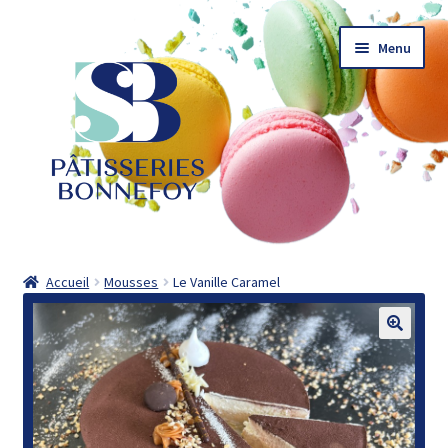
Aller
Aller
Menu
à
au
la
contenu
navigation
Accueil
Accueil
Mousses
Le Vanille Caramel
Actualités
Catalogue
Commander