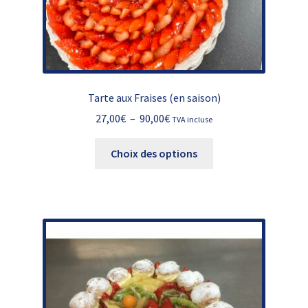
Tarte aux Fraises (en saison)
Plage
27,00
€
–
90,00
€
TVA incluse
de
Ce
prix :
Choix des options
produit
27,00€
a
à
plusieurs
90,00€
variations.
Les
options
peuvent
être
choisies