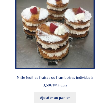
options
peuvent
être
choisies
sur
la
page
du
produit
Mille feuilles fraises ou framboises individuels
3,50
€
TVA incluse
Ajouter au panier