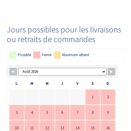
Jours possibles pour les livraisons
ou retraits de commandes
Possible
Fermé
Maximum atteint
L
M
M
J
V
S
D
1
2
3
4
5
6
7
8
9
10
11
12
13
14
15
16