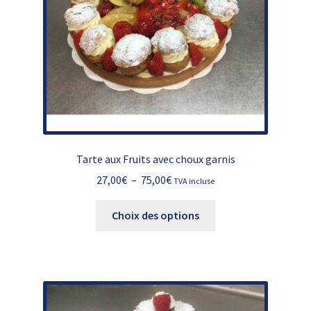
sur
la
page
du
produit
Tarte aux Fruits avec choux garnis
Plage
27,00
€
–
75,00
€
TVA incluse
de
Ce
prix :
Choix des options
produit
27,00€
a
à
plusieurs
75,00€
variations.
Les