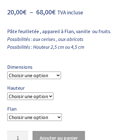
Plage
20,00
€
–
68,00
€
TVA incluse
de
Pâte feuilletée , appareil à Flan, vanille ou fruits.
prix :
Possibilités
:
aux cerises , aux abricots
20,00€
Possibilités : Hauteur 2,5 cm ou 4,5 cm
à
68,00€
Dimensions
Hauteur
Flan
quantité
Ajouter au panier