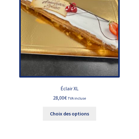
Éclair XL
28,00
€
TVA incluse
Ce
Choix des options
produit
a
plusieurs