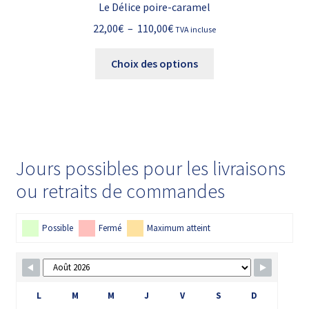
Le Délice poire-caramel
Plage
22,00
€
–
110,00
€
TVA incluse
de
Ce
prix :
Choix des options
produit
22,00€
a
à
plusieurs
110,00€
variations.
Les
options
Jours possibles pour les livraisons
peuvent
ou retraits de commandes
être
choisies
sur
Possible
Fermé
Maximum atteint
la
page
du
L
M
M
J
V
S
D
produit