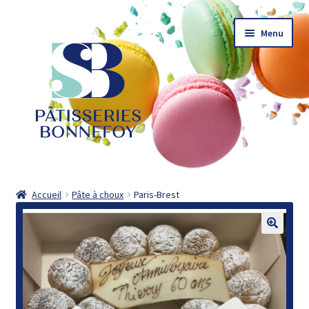
Aller
Aller
Menu
à
au
la
contenu
navigation
Accueil
Accueil
Pâte à choux
Paris-Brest
Actualités
Catalogue
Commander