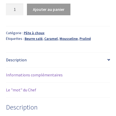
quantité
Ajouter au panier
de
Paris-
Brest
Catégorie :
Pâte à choux
Étiquettes :
Beurre salé
,
Caramel
,
Mousseline
,
Praliné
Description
Informations complémentaires
Le "mot" du Chef
Description