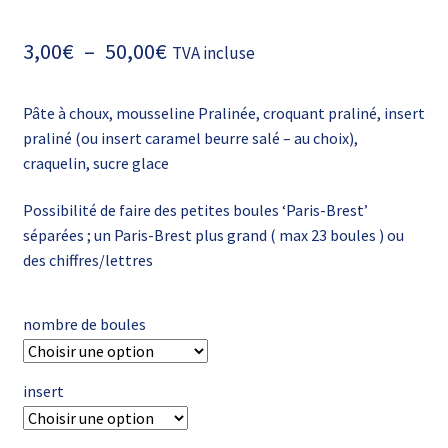
Plage
3,00
€
–
50,00
€
TVA incluse
de
Pâte à choux, mousseline Pralinée, croquant praliné, insert
prix :
praliné (ou insert caramel beurre salé – au choix),
3,00€
craquelin, sucre glace
à
Possibilité de faire des petites boules ‘Paris-Brest’
50,00€
séparées ; un Paris-Brest plus grand ( max 23 boules ) ou
des chiffres/lettres
nombre de boules
insert