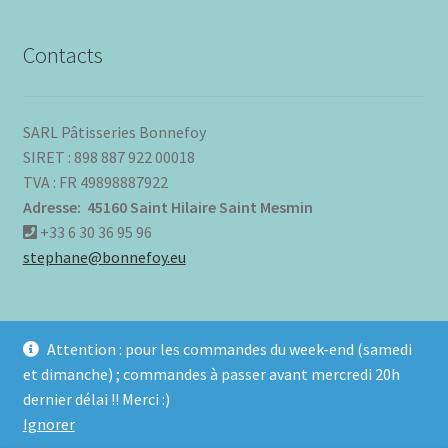
Contacts
SARL Pâtisseries Bonnefoy
SIRET : 898 887 922 00018
TVA : FR 49898887922
Adresse: 45160 Saint Hilaire Saint Mesmin
+33 6 30 36 95 96
stephane@bonnefoy.eu
Attention : pour les commandes du week-end (samedi
et dimanche) ; commandes à passer avant mercredi 20h
© Pâtisseries Bonnefoy 2026
dernier délai !! Merci :)
Built with WooCommerce
.
Ignorer